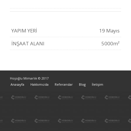
YAPIM YERI
19 Mayıs
İNŞAAT ALANI
5000m²
Hoşoğlu Mimarlık © 2017
Anasayfa
Hakkımızda
Referanslar
Blog
İletişim